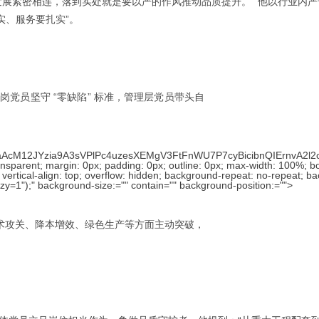
展紧密相连，落到实处就是要以严的作风推动品质提升。” 他以行业内严
实、服务要扎实”。
岗党员坚守 “零缺陷” 标准，管理层党员带头自
JCpaAcM12JYzia9A3sVPlPc4uzesXEMgV3FtFnWU7P7cyBicibnQIErnvA2l
 transparent; margin: 0px; padding: 0px; outline: 0px; max-width: 100%; 
px; vertical-align: top; overflow: hidden; background-repeat: no-repeat; 
);" background-size:="" contain="" background-position:="">
，在技术攻关、降本增效、绿色生产等方面主动突破，