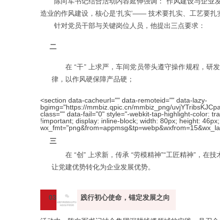
陈向军书记结合活动内容延伸强调：“作风建设与企业发
造业的作风建设，核心是‘扎实’—— 技术要扎实、工艺要扎
针对党员干部与关键岗位人员，他提出三点要求：
二
在 “干” 上求严，车间党员带头遵守操作规程，研发
律，以作风硬保障产品硬；
<section data-cacheurl="" data-remoteid="" data-lazy-
bgimg="https://mmbiz.qpic.cn/mmbiz_png/uvjYTribsK
class="" data-fail="0" style="-webkit-tap-highlight-color:
!important; display: inline-block; width: 80px; height: 46
wx_fmt="png&from=appmsg&tp=webp&wxfrom=15&wx_lazy=1"
三
在 “创” 上求新，传承 “劳模精神”“工匠精神”
让党建优势转化为企业发展优势。
03
践行初心使命，锚定发展之向