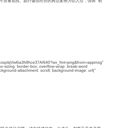
守质量底线、践行诚信经营的典型案例为切入点，强调 “制
2coqxlqVw6ia3h8hce37A/640?wx_fmt=png&from=appmsg"
box-sizing: border-box; overflow-wrap: break-word
background-attachment: scroll; background-image: url("