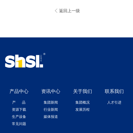
返回上一级
产品中心
资讯中心
关于我们
联系我们
产 品
集团新闻
集团概况
人才引进
资源下载
行业新闻
发展历程
生产设备
媒体报道
常见问题