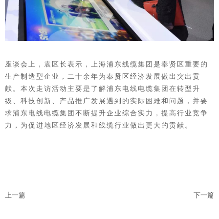
座谈会上，袁区长表示，上海浦东线缆集团是奉贤区重要的
生产制造型企业，二十余年为奉贤区经济发展做出突出贡
献。本次走访活动主要是了解浦东电线电缆集团在转型升
级、科技创新、产品推广发展遇到的实际困难和问题，并要
求浦东电线电缆集团不断提升企业综合实力，提高行业竞争
力，为促进地区经济发展和线缆行业做出更大的贡献。
上一篇
下一篇