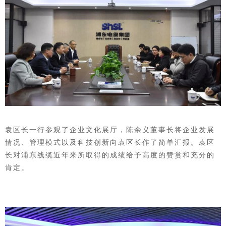
袁区长一行参观了企业文化展厅，陈余义董事长将企业发展
情况、管理模式以及科技创新向袁区长作了简单汇报。袁区
长对浦东线缆近年来所取得的成绩给予高度的赞赏和充分的
肯定。