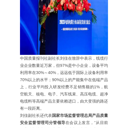
中国质量报刊社副社长刘佳在致辞中表示，线缆行
业企业数量近万家，但97%是中小企业，设备平均
利用率在30%～40%，远远低于国际上设备利用率
70%以上的水平；90%以上的产能集中在低端产品
上，行业平均投入研发经费不足销售额的1%，航
空航天、核电、电子、汽车线束、高压电缆、超净
电缆料等高端产品主要依赖进口，由大变强的路还
有一段距离。
刘佳副社长还代表
国家市场监督管理总局产品质量
安全监督管理司分管领导
在会议上发言，“从目前