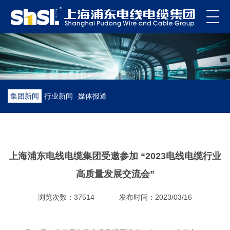
集团新闻
行业新闻
媒体报道
上海浦东电线电缆集团受邀参加 “2023电线电缆行业
高质量发展交流会”
浏览次数：37514
发布时间：2023/03/16