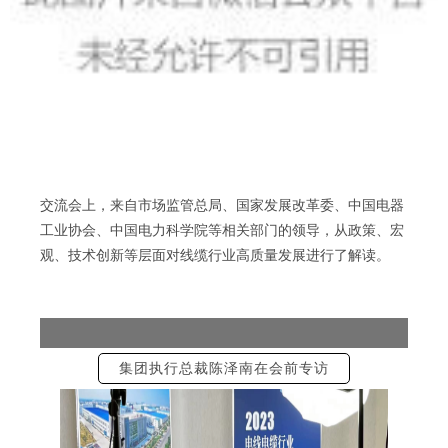
交流会上，来自市场监管总局、国家发展改革委、中国电器
工业协会、中国电力科学院等相关部门的领导，从政策、宏
观、技术创新等层面对线缆行业高质量发展进行了解读。
集团执行总裁陈泽南在会前专访