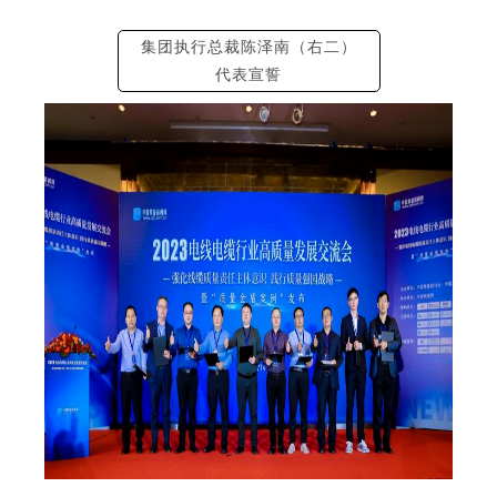
集团执行总裁陈泽南（右二）
代表宣誓