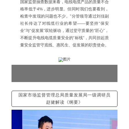
国家监督抽查数据来看，电线电缆产品的质量不合
格率低于4%，进步明显。但同时我们也要看到，
检查中发现的问题也不少。”分管领导通过刘佳副
社长传达了对线缆行业的希望——要坚持“保安
全”与“促发展”双轮驱动，通过坚守质量的“匠心”，
不断提升电线电缆质量安全的“标线”，共同担起质
量安全监管守底线、惠民生、促发展的职责使命。
国家市场监督管理总局质量发展局一级调研员
赵健解读《纲要》