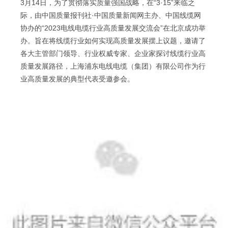
3月14日，为了贯彻落实质量强国战略，在“3·15”来临之
际，由中国质量报刊社·中国质量新闻网主办、中国线缆网
协办的“2023电线电缆行业高质量发展交流会”在北京成功举
办。旨在将线缆行业如何实现高质量发展摆上议题，邀请了
各大主管部门领导、行业权威专家、企业家探讨线缆行业高
质量发展路径，上海浦东电线电缆（集团）有限公司作为行
业高质量发展的典型代表受邀参会。