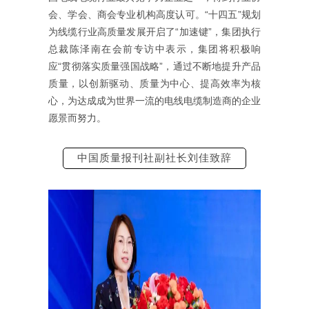
会、学会、商会专业机构高度认可。“十四五”规划
为线缆行业高质量发展开启了“加速键”，集团执行
总裁陈泽南在会前专访中表示，集团将积极响
应“贯彻落实质量强国战略”，通过不断地提升产品
质量，以创新驱动、质量为中心、提高效率为核
心，为达成成为世界一流的电线电缆制造商的企业
愿景而努力。
中国质量报刊社副社长刘佳致辞